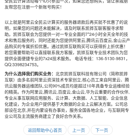
全民云计算活动每个ID只参加一次，如果您还想购买，请让亲戚朋
友帮您在注册一个新账号购买！
以上就是阿里云全民云计算买的服务器退款后再买就不优惠了的说
明，如果您的问题还未能解决，请及时联系凯铧互联客服寻求帮
助。凯铧互联会为您提供一对一专业全面的7*24小时全天全年的技
术和售后服务的，同时还能为您提供阿里云,腾讯云百度云,金山云产
品购买的专属折扣优惠。通过凯铧互联购买可以获得折上折优惠！
若您需要帮助可以直接联系我方客服，凯铧互联专业技术团队为您
提供全面便捷专业的7x24技术服务。 电话专线：136-5130-9831，
QQ:3398234753。
为什么选择我们购买业务：
北京凯铧互联科技有限公司（简称凯铧
互联）由多名前阿里云资深技术专家创立,核心员工来自阿里云、腾
讯云服务器运维团队,公司90%成员均是超过10年具备专业运维经验
的精英。作为阿里云,腾讯云,百度云,金山云,华为云重要的合作伙伴,
专业从事互联网应用服务、云计算、大数据、人工智能、企业信息
化建设，为企业用户提供基于大数据的企业上云解决方案。公司总
部设在北京,并在内蒙设有办事处，服务全国各地企业，与互联网专
业公司及主流服务商建立了良好合作关系。
返回帮助中心首页
上一页
下一页