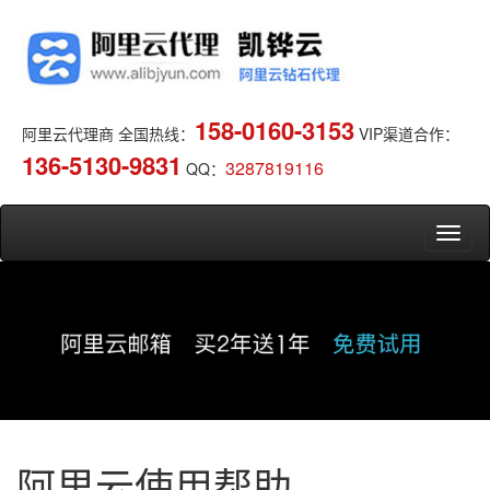
158-0160-3153
阿里云代理商 全国热线：
VIP渠道合作：
136-5130-9831
3287819116
QQ：
阿里云使用帮助