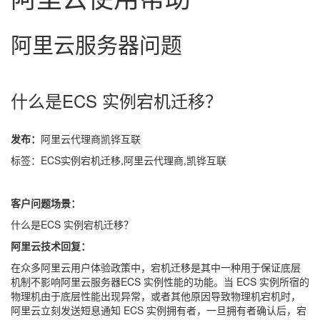
阿里云服务器问题
什么是ECS 实例宕机迁移？
发布：
阿里云代理商凯铧互联
标签：ECS实例宕机迁移,阿里云代理商,凯铧互联
客户问题场景：
什么是ECS 实例宕机迁移？
阿里云技术回复：
在众多阿里云用户体验政策中，宕机迁移是其中一种用于保证底层
机制不影响阿里云服务器ECS 实例性能的功能。当 ECS 实例所宿的
物理机由于底层性能出现异常，或者其他原因导致物理机宕机时，
阿里云立刻发送短息通知 ECS 实例拥有者，一旦拥有者确认后，宕