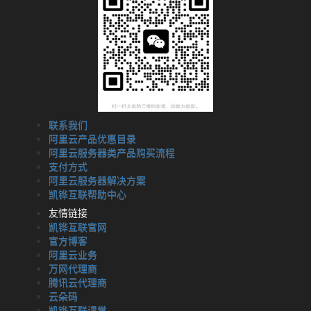
联系我们
阿里云产品优惠目录
阿里云服务器类产品购买流程
支付方式
阿里云服务器解决方案
凯铧互联帮助中心
友情链接
凯铧互联官网
官方博客
阿里云业务
万网代理商
腾讯云代理商
云朵码
凯铧互联课堂