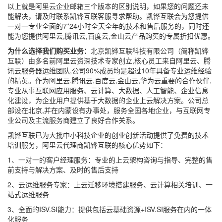
以上就是阿里云企业邮箱三个版本的区别说明，如果您的问题还未
能解决，请及时联系凯铧互联客服寻求帮助。凯铧互联会为您提供
一对一专业全面的7*24小时全天全年的技术和售后服务的，同时还
能为您提供阿里云,腾讯云,百度云,金山云产品购买的专属折扣优惠。
为什么选择我们购买业务：
北京凯铧互联科技有限公司（简称凯铧
互联）由多名前阿里云资深技术专家创立,核心员工来自阿里云、腾
讯云服务器运维团队,公司90%成员均是超过10年具备专业运维经验
的精英。作为阿里云,腾讯云,百度云,金山云,华为云重要的合作伙伴,
专业从事互联网应用服务、云计算、大数据、人工智能、企业信息
化建设，为企业用户提供基于大数据的企业上云解决方案。公司总
部设在北京,并在内蒙设有办事处，服务全国各地企业，与互联网专
业公司及主流服务商建立了良好合作关系。
凯铧互联已为大批中小科技企业的创业创新活动提供了免费的技术
培训服务，阿里云代理商凯铧互联的核心优势如下：
1、一对一的客户经理服务：专业的上云架构咨询与指导、完整的售
前支持与解决方案、及时的售后支持
2、云运维服务专家：上云迁移环境搭建服务、云计算相关培训、一
站式运维服务
3、全面的ISV.SI能力：提供包括云基础资源+ISV.SI服务在内的一体
化服务